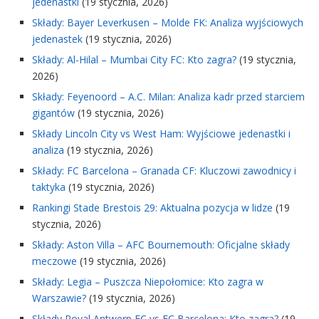
jedenastki
(19 stycznia, 2026)
Składy: Bayer Leverkusen – Molde FK: Analiza wyjściowych
jedenastek
(19 stycznia, 2026)
Składy: Al-Hilal – Mumbai City FC: Kto zagra?
(19 stycznia,
2026)
Składy: Feyenoord – A.C. Milan: Analiza kadr przed starciem
gigantów
(19 stycznia, 2026)
Składy Lincoln City vs West Ham: Wyjściowe jedenastki i
analiza
(19 stycznia, 2026)
Składy: FC Barcelona – Granada CF: Kluczowi zawodnicy i
taktyka
(19 stycznia, 2026)
Rankingi Stade Brestois 29: Aktualna pozycja w lidze
(19
stycznia, 2026)
Składy: Aston Villa – AFC Bournemouth: Oficjalne składy
meczowe
(19 stycznia, 2026)
Składy: Legia – Puszcza Niepołomice: Kto zagra w
Warszawie?
(19 stycznia, 2026)
Składy Royal Antwerp FC vs FC Barcelona: Kto zagra?
(19