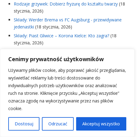
Rodzaje grzywek: Dobierz fryzurę do kształtu twarzy
(18
stycznia, 2026)
Składy: Werder Brema vs FC Augsburg - przewidywane
jedenastki
(18 stycznia, 2026)
Składy: Piast Gliwice – Korona Kielce: Kto zagra?
(18
stycznia, 2026)
Pielęgnacja twarzy krok po kroku: Twoja idealna rutyna
Cenimy prywatność użytkowników
skóry
(18 stycznia, 2026)
Składy: Celta Vigo – Girona FC: Kto zagra?
(18 stycznia,
Używamy plików cookie, aby poprawić jakość przeglądania,
2026)
wyświetlać reklamy lub treści dostosowane do
Mistrzostwa Świata w Siatkówce: Droga do Tytułu
(18
indywidualnych potrzeb użytkowników oraz analizować
stycznia, 2026)
ruch na stronie. Kliknięcie przycisku „Akceptuj wszystkie”
Walkower co to jest: wyjaśnienie zasad i konsekwencji
(18
oznacza zgodę na wykorzystywanie przez nas plików
stycznia, 2026)
cookie.
Rankingi i liga 2: Aktualna tabela i wyniki
(18 stycznia, 2026)
Dostosuj
Odrzucać
Akceptuj wszystko
Klauzula odstępnego w umowie: co musisz wiedzieć?
(18
stycznia, 2026)