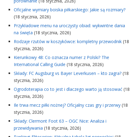
porównanie
(18 stycznia, 2026)
Oficjalne wymiary boiska piłkarskiego: Jakie są rozmiary?
(18 stycznia, 2026)
Przykładowe menu na uroczysty obiad: wykwintne dania
na święta
(18 stycznia, 2026)
Rodzaje rzutów w koszykówce: kompletny przewodnik
(18
stycznia, 2026)
Kierunkowy 48: Co oznacza numer z Polski? The
International Calling Guide
(18 stycznia, 2026)
Składy: FC Augsburg vs Bayer Leverkusen – kto zagra?
(18
stycznia, 2026)
Ogrodoterapia co to jest i dlaczego warto ją stosować
(18
stycznia, 2026)
Ile trwa mecz piłki nożnej? Oficjalny czas gry i przerwy
(18
stycznia, 2026)
Składy: Clermont Foot 63 – OGC Nice: Analiza i
przewidywania
(18 stycznia, 2026)
Rankingi Eliteserien: Aktualna tabela ligi norweskiej
(18