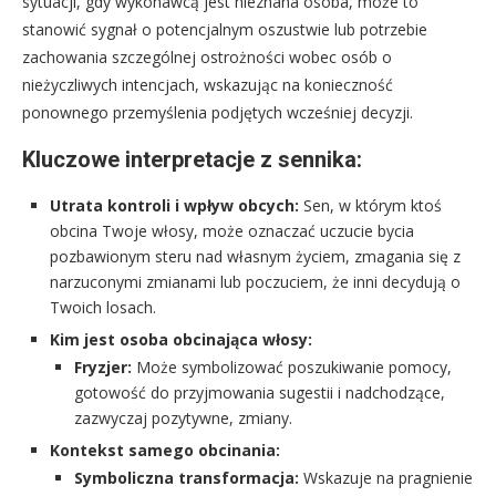
sytuacji, gdy wykonawcą jest nieznana osoba, może to
stanowić sygnał o potencjalnym oszustwie lub potrzebie
zachowania szczególnej ostrożności wobec osób o
nieżyczliwych intencjach, wskazując na konieczność
ponownego przemyślenia podjętych wcześniej decyzji.
Kluczowe interpretacje z sennika:
Utrata kontroli i wpływ obcych:
Sen, w którym ktoś
obcina Twoje włosy, może oznaczać uczucie bycia
pozbawionym steru nad własnym życiem, zmagania się z
narzuconymi zmianami lub poczuciem, że inni decydują o
Twoich losach.
Kim jest osoba obcinająca włosy:
Fryzjer:
Może symbolizować poszukiwanie pomocy,
gotowość do przyjmowania sugestii i nadchodzące,
zazwyczaj pozytywne, zmiany.
Kontekst samego obcinania:
Symboliczna transformacja:
Wskazuje na pragnienie