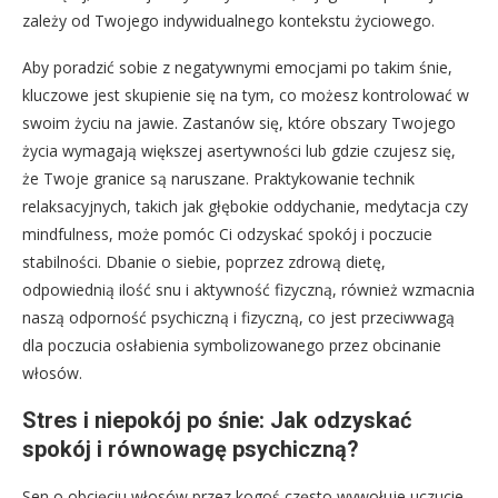
zależy od Twojego indywidualnego kontekstu życiowego.
Aby poradzić sobie z negatywnymi emocjami po takim śnie,
kluczowe jest skupienie się na tym, co możesz kontrolować w
swoim życiu na jawie. Zastanów się, które obszary Twojego
życia wymagają większej asertywności lub gdzie czujesz się,
że Twoje granice są naruszane. Praktykowanie technik
relaksacyjnych, takich jak głębokie oddychanie, medytacja czy
mindfulness, może pomóc Ci odzyskać spokój i poczucie
stabilności. Dbanie o siebie, poprzez zdrową dietę,
odpowiednią ilość snu i aktywność fizyczną, również wzmacnia
naszą odporność psychiczną i fizyczną, co jest przeciwwagą
dla poczucia osłabienia symbolizowanego przez obcinanie
włosów.
Stres i niepokój po śnie: Jak odzyskać
spokój i równowagę psychiczną?
Sen o obcięciu włosów przez kogoś często wywołuje uczucie