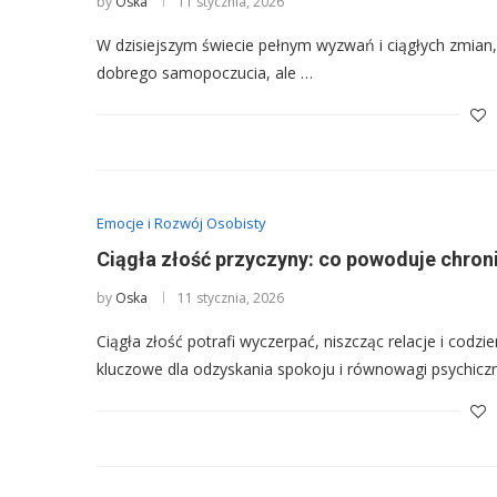
by
Oska
11 stycznia, 2026
W dzisiejszym świecie pełnym wyzwań i ciągłych zmian, p
dobrego samopoczucia, ale …
Emocje i Rozwój Osobisty
Ciągła złość przyczyny: co powoduje chron
by
Oska
11 stycznia, 2026
Ciągła złość potrafi wyczerpać, niszcząc relacje i codz
kluczowe dla odzyskania spokoju i równowagi psychicz