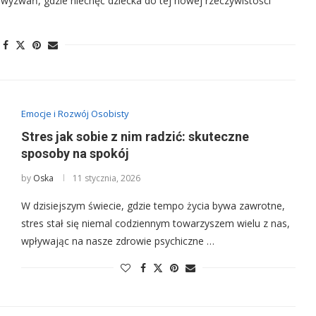
 wyzwań, gdzie niechęć dziecka do tej nowej rzeczywistości
Emocje i Rozwój Osobisty
Stres jak sobie z nim radzić: skuteczne
sposoby na spokój
by
Oska
11 stycznia, 2026
W dzisiejszym świecie, gdzie tempo życia bywa zawrotne,
stres stał się niemal codziennym towarzyszem wielu z nas,
wpływając na nasze zdrowie psychiczne …