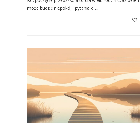
Rozpoczęcie przedszkola to dla wielu rodzin czas pełen
może budzić niepokój i pytania o …