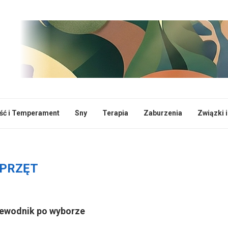
ć i Temperament
Sny
Terapia
Zaburzenia
Związki i
PRZĘT
zewodnik po wyborze