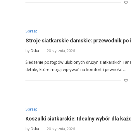
Sprzęt
Stroje siatkarskie damskie: przewodnik po
by
Oska
20 stycznia, 2026
Śledzenie postępów ulubionych drużyn siatkarskich i a
detale, które mogą wpływać na komfort i pewność …
Sprzęt
Koszulki siatkarskie: Idealny wybór dla ka
by
Oska
20 stycznia, 2026