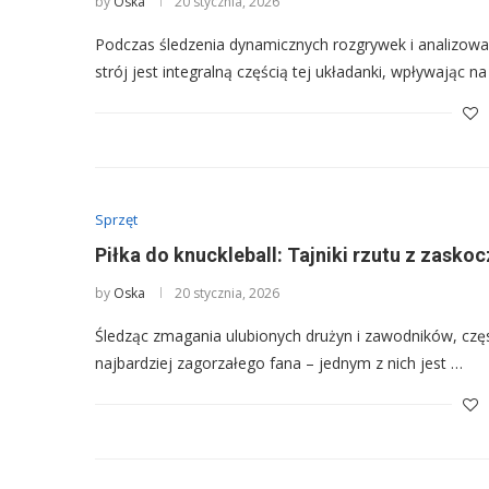
by
Oska
20 stycznia, 2026
Podczas śledzenia dynamicznych rozgrywek i analizowan
strój jest integralną częścią tej układanki, wpływając n
Sprzęt
Piłka do knuckleball: Tajniki rzutu z zasko
by
Oska
20 stycznia, 2026
Śledząc zmagania ulubionych drużyn i zawodników, częs
najbardziej zagorzałego fana – jednym z nich jest …