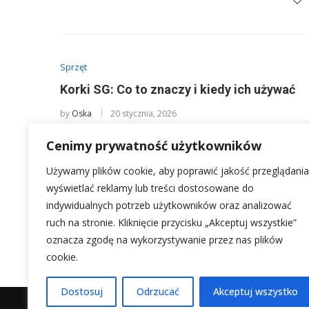
Sprzęt
Korki SG: Co to znaczy i kiedy ich używać
by
Oska
20 stycznia, 2026
Kiedy analizujemy statystyki i rankingi, często napoty
Cenimy prywatność użytkowników
jednym z nich są korki …
Używamy plików cookie, aby poprawić jakość przeglądania
wyświetlać reklamy lub treści dostosowane do
indywidualnych potrzeb użytkowników oraz analizować
ruch na stronie. Kliknięcie przycisku „Akceptuj wszystkie”
1
2
oznacza zgodę na wykorzystywanie przez nas plików
cookie.
Dostosuj
Odrzucać
Akceptuj wszystko