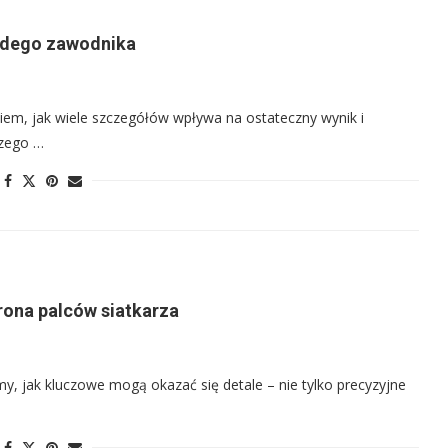
każdego zawodnika
iem, jak wiele szczegółów wpływa na ostateczny wynik i
czego …
rona palców siatkarza
my, jak kluczowe mogą okazać się detale – nie tylko precyzyjne