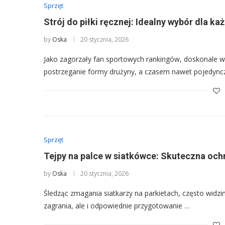
Sprzęt
Strój do piłki ręcznej: Idealny wybór dla 
by
Oska
20 stycznia, 2026
Jako zagorzały fan sportowych rankingów, doskonale w
postrzeganie formy drużyny, a czasem nawet pojedyn
Sprzęt
Tejpy na palce w siatkówce: Skuteczna och
by
Oska
20 stycznia, 2026
Śledząc zmagania siatkarzy na parkietach, często widzi
zagrania, ale i odpowiednie przygotowanie …