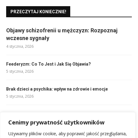
PRZECZYTAJ KONIECZNIE!
Objawy schizofrenii u mężczyzn: Rozpoznaj
wczesne sygnały
4 stycznia, 2026
Feederyzm: Co To Jest i Jak Się Objawia?
5 stycznia, 2026
Brak dzieci a psychika: wpływ na zdrowie i emocje
5 stycznia, 2026
Chamskie zachowanie po alkoholu: Agresja i wpływ na Ciebie
Cenimy prywatność użytkowników
4 stycznia, 2026
Używamy plików cookie, aby poprawić jakość przeglądania,