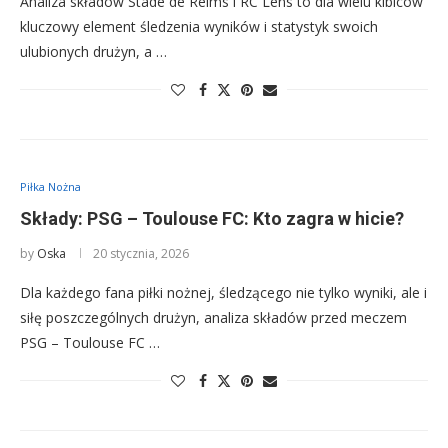
Analiza składów Stade de Reims i RC Lens to dla wielu kibiców
kluczowy element śledzenia wyników i statystyk swoich
ulubionych drużyn, a …
Piłka Nożna
Składy: PSG – Toulouse FC: Kto zagra w hicie?
by
Oska
20 stycznia, 2026
Dla każdego fana piłki nożnej, śledzącego nie tylko wyniki, ale i
siłę poszczególnych drużyn, analiza składów przed meczem
PSG – Toulouse FC …