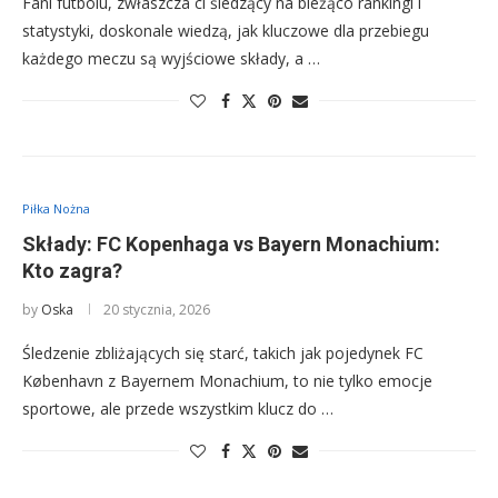
Fani futbolu, zwłaszcza ci śledzący na bieżąco rankingi i
statystyki, doskonale wiedzą, jak kluczowe dla przebiegu
każdego meczu są wyjściowe składy, a …
Piłka Nożna
Składy: FC Kopenhaga vs Bayern Monachium:
Kto zagra?
by
Oska
20 stycznia, 2026
Śledzenie zbliżających się starć, takich jak pojedynek FC
København z Bayernem Monachium, to nie tylko emocje
sportowe, ale przede wszystkim klucz do …