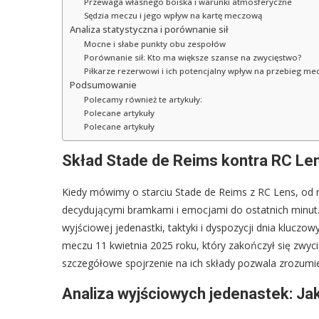
Przewaga własnego boiska i warunki atmosferyczne
Sędzia meczu i jego wpływ na kartę meczową
Analiza statystyczna i porównanie sił
Mocne i słabe punkty obu zespołów
Porównanie sił: Kto ma większe szanse na zwycięstwo?
Piłkarze rezerwowi i ich potencjalny wpływ na przebieg me
Podsumowanie
Polecamy również te artykuły:
Polecane artykuły
Polecane artykuły
Skład Stade de Reims kontra RC Lens
Kiedy mówimy o starciu Stade de Reims z RC Lens, od ra
decydującymi bramkami i emocjami do ostatnich minut. 
wyjściowej jedenastki, taktyki i dyspozycji dnia kluc
meczu 11 kwietnia 2025 roku, który zakończył się zwyc
szczegółowe spojrzenie na ich składy pozwala zrozumieć
Analiza wyjściowych jedenastek: Jak