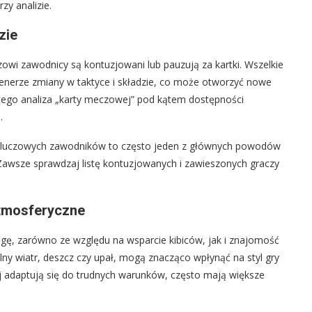
zy analizie.
zie
owi zawodnicy są kontuzjowani lub pauzują za kartki. Wszelkie
enerze zmiany w taktyce i składzie, co może otworzyć nowe
latego analiza „karty meczowej” pod kątem dostępności
.
 kluczowych zawodników to często jeden z głównych powodów
awsze sprawdzaj listę kontuzjowanych i zawieszonych graczy
atmosferyczne
ę, zarówno ze względu na wsparcie kibiców, jak i znajomość
lny wiatr, deszcz czy upał, mogą znacząco wpłynąć na styl gry
iej adaptują się do trudnych warunków, często mają większe