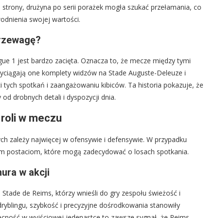
j strony, drużyna po serii porażek mogła szukać przełamania, co
odnienia swojej wartości.
przewagę?
gue 1 jest bardzo zacięta. Oznacza to, że mecze między tymi
rzyciągają one komplety widzów na Stade Auguste-Deleuze i
i tych spotkań i zaangażowaniu kibiców. Ta historia pokazuje, że
 od drobnych detali i dyspozycji dnia.
roli w meczu
ch zależy najwięcej w ofensywie i defensywie. W przypadku
owym postaciom, które mogą zadecydować o losach spotkania.
ura w akcji
 Stade de Reims, którzy wnieśli do gry zespołu świeżość i
ryblingu, szybkość i precyzyjne dośrodkowania stanowiły
ecność w wyjściowej jedenastce to zawsze sygnał, że Reims