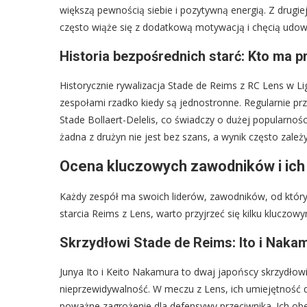
większą pewnością siebie i pozytywną energią. Z drugie
często wiąże się z dodatkową motywacją i chęcią udow
Historia bezpośrednich starć: Kto ma 
Historycznie rywalizacja Stade de Reims z RC Lens w Li
zespołami rzadko kiedy są jednostronne. Regularnie p
Stade Bollaert-Delelis, co świadczy o dużej popularnośc
żadna z drużyn nie jest bez szans, a wynik często zależy
Ocena kluczowych zawodników i ich 
Każdy zespół ma swoich liderów, zawodników, od który
starcia Reims z Lens, warto przyjrzeć się kilku klucz
Skrzydłowi Stade de Reims: Ito i Nakam
Junya Ito i Keito Nakamura to dwaj japońscy skrzydłowi
nieprzewidywalność. W meczu z Lens, ich umiejętność d
poważne zagrożenie dla defensywy przeciwnika. Ich ob