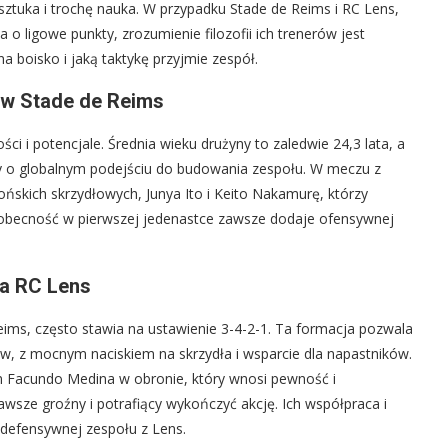
ztuka i trochę nauka. W przypadku Stade de Reims i RC Lens,
a o ligowe punkty, zrozumienie filozofii ich trenerów jest
na boisko i jaką taktykę przyjmie zespół.
y w Stade de Reims
i i potencjale. Średnia wieku drużyny to zaledwie 24,3 lata, a
 o globalnym podejściu do budowania zespołu. W meczu z
ńskich skrzydłowych, Junya Ito i Keito Nakamurę, którzy
ch obecność w pierwszej jedenastce zawsze dodaje ofensywnej
na RC Lens
eims, często stawia na ustawienie 3-4-2-1. Ta formacja pozwala
, z mocnym naciskiem na skrzydła i wsparcie dla napastników.
m Facundo Medina w obronie, który wnosi pewność i
awsze groźny i potrafiący wykończyć akcję. Ich współpraca i
 defensywnej zespołu z Lens.