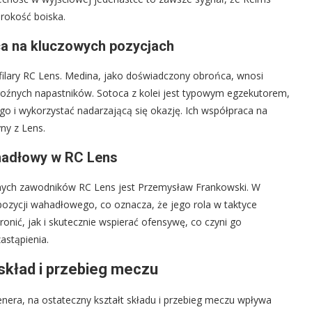
rokość boiska.
ca na kluczowych pozycjach
filary RC Lens. Medina, jako doświadczony obrońca, wnosi
roźnych napastników. Sotoca z kolei jest typowym egzekutorem,
go i wykorzystać nadarzającą się okazję. Ich współpraca na
yny z Lens.
hadłowy w RC Lens
lnych zawodników RC Lens jest Przemysław Frankowski. W
zycji wahadłowego, co oznacza, że jego rola w taktyce
onić, jak i skutecznie wspierać ofensywę, co czyni go
astąpienia.
skład i przebieg meczu
nera, na ostateczny kształt składu i przebieg meczu wpływa