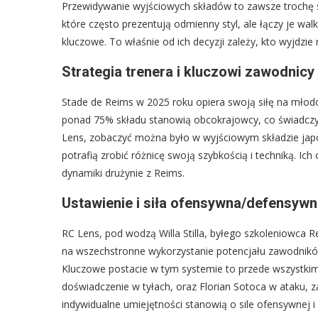
Przewidywanie wyjściowych składów to zawsze trochę s
które często prezentują odmienny styl, ale łączy je walk
kluczowe. To właśnie od ich decyzji zależy, kto wyjdzie 
Strategia trenera i kluczowi zawodnic
Stade de Reims w 2025 roku opiera swoją siłę na młodośc
ponad 75% składu stanowią obcokrajowcy, co świadczy
Lens, zobaczyć można było w wyjściowym składzie japo
potrafią zrobić różnicę swoją szybkością i techniką. I
dynamiki drużynie z Reims.
Ustawienie i siła ofensywna/defensyw
RC Lens, pod wodzą Willa Stilla, byłego szkoleniowca R
na wszechstronne wykorzystanie potencjału zawodników
Kluczowe postacie w tym systemie to przede wszystki
doświadczenie w tyłach, oraz Florian Sotoca w ataku, z
indywidualne umiejętności stanowią o sile ofensywnej i