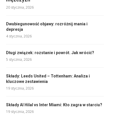
20 stycznia, 2026
Dwubiegunowość objawy: rozróżnij mania i
depresja
4 stycznia, 2026
Długi związek: rozstanie i powrót. Jak wrócić?
5 stycznia, 2026
Składy: Leeds United – Tottenham: Analiza i
kluczowe zestawienia
19 stycznia, 2026
Składy Al Hilal vs Inter Miami: Kto zagra w starciu?
19 stycznia, 2026