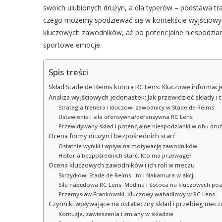
swoich ulubionych drużyn, a dla typerów – podstawa tr
czego możemy spodziewać się w kontekście wyjściowych
kluczowych zawodników, aż po potencjalne niespodzian
sportowe emocje.
Spis treści
Skład Stade de Reims kontra RC Lens: Kluczowe informacje 
Analiza wyjściowych jedenastek: Jak przewidzieć składy i 
Strategia trenera i kluczowi zawodnicy w Stade de Reims
Ustawienie i siła ofensywna/defensywna RC Lens
Przewidywany skład i potencjalne niespodzianki w obu dru
Ocena formy drużyn i bezpośrednich starć
Ostatnie wyniki i wpływ na motywację zawodników
Historia bezpośrednich starć: Kto ma przewagę?
Ocena kluczowych zawodników i ich roli w meczu
Skrzydłowi Stade de Reims: Ito i Nakamura w akcji
Siła napędowa RC Lens: Medina i Sotoca na kluczowych poz
Przemysław Frankowski: Kluczowy wahadłowy w RC Lens
Czynniki wpływające na ostateczny skład i przebieg mecz
Kontuzje, zawieszenia i zmiany w składzie