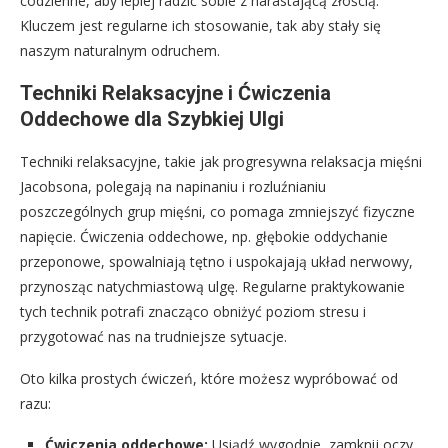
codzienne, aby lepiej radzić sobie z narastającą złością.
Kluczem jest regularne ich stosowanie, tak aby stały się
naszym naturalnym odruchem.
Techniki Relaksacyjne i Ćwiczenia
Oddechowe dla Szybkiej Ulgi
Techniki relaksacyjne, takie jak progresywna relaksacja mięśni
Jacobsona, polegają na napinaniu i rozluźnianiu
poszczególnych grup mięśni, co pomaga zmniejszyć fizyczne
napięcie. Ćwiczenia oddechowe, np. głębokie oddychanie
przeponowe, spowalniają tętno i uspokajają układ nerwowy,
przynosząc natychmiastową ulgę. Regularne praktykowanie
tych technik potrafi znacząco obniżyć poziom stresu i
przygotować nas na trudniejsze sytuacje.
Oto kilka prostych ćwiczeń, które możesz wypróbować od
razu:
Ćwiczenia oddechowe:
Usiądź wygodnie, zamknij oczy.