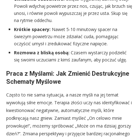
Powoli wdychaj powietrze przez nos, czując, jak brzuch się
unosi, i równie powoli wypuszczaj je przez usta. Skup się
na rytmie oddechu.
Krótkie spacery:
Nawet 5-10 minutowy spacer na
świeżym powietrzu może zdziałać cuda, pomagając
oczyścić umysł i zredukować fizyczne napięcie.
Rozmowa z bliską osobą:
Czasem wystarczy podzielić
się swoimi uczuciami z kimś zaufanym, aby poczuć ulgę.
Praca z Myślami: Jak Zmienić Destrukcyjne
Schematy Myślowe
Często to nie sama sytuacja, a nasze myśli na jej temat
wywołują silne emocje. Terapia złości uczy nas identyfikować i
kwestionować negatywne, automatyczne myśli, które
podkręcają nasz gniew. Zamiast myśleć „On celowo mnie
prowokuje!”, możemy spróbować „Może on ma dzisiaj gorszy
dzień?”. Zmiana perspektywy i przyjęcie bardziej racjonalnego