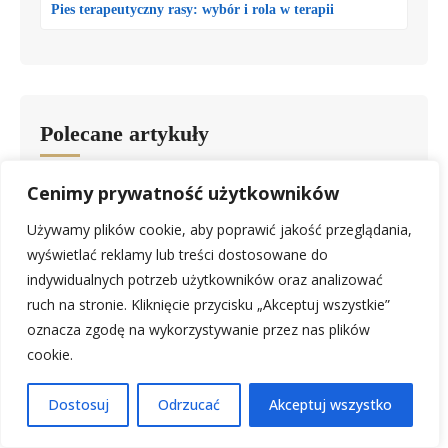
Pies terapeutyczny rasy: wybór i rola w terapii
Polecane artykuły
Cenimy prywatność użytkowników
Kolejna wizyta u psychiatry: co mówić i jak się
przygotować
Używamy plików cookie, aby poprawić jakość przeglądania,
wyświetlać reklamy lub treści dostosowane do
Psycholog kliniczny co robi? Kim jest i jak pomaga?
indywidualnych potrzeb użytkowników oraz analizować
ruch na stronie. Kliknięcie przycisku „Akceptuj wszystkie”
oznacza zgodę na wykorzystywanie przez nas plików
cookie.
Dostosuj
Odrzucać
Akceptuj wszystko