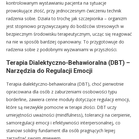
kontrolowanym wystawianiu pacjenta na sytuacje
prowokujące złość, przy jednoczesnym ćwiczeniu technik
radzenia sobie. Działa to trochę jak szczepionka – organizm
jest stopniowo przyzwyczajany do bodźców stresowych w
bezpiecznym środowisku terapeutycznym, ucząc się reagować
na nie w sposób bardziej opanowany. To przygotowuje do
radzenia sobie z podobnymi wyzwaniami w przyszłości.
Terapia Dialektyczno-Behawioralna (DBT) –
Narzędzia do Regulacji Emocji
Terapia dialektyczno-behawioralna (DBT), choć pierwotnie
opracowana dla osób z zaburzeniami osobowości typu
borderline, zawiera cenne moduły dotyczące regulacji emocji,
które są niezwykle pomocne w terapii złości. DBT uczy
umiejętności uważności (mindfulness), tolerancji na cierpienie,
samoregulacji emocji i efektywności interpersonalnej, co
stanowi solidny fundament dla osób pragnących lepiej
zarządzać swoim gniewem.