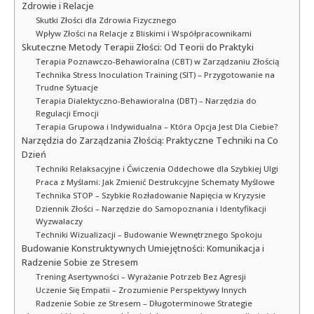
Zdrowie i Relacje
Skutki Złości dla Zdrowia Fizycznego
Wpływ Złości na Relacje z Bliskimi i Współpracownikami
Skuteczne Metody Terapii Złości: Od Teorii do Praktyki
Terapia Poznawczo-Behawioralna (CBT) w Zarządzaniu Złością
Technika Stress Inoculation Training (SIT) – Przygotowanie na
Trudne Sytuacje
Terapia Dialektyczno-Behawioralna (DBT) – Narzędzia do
Regulacji Emocji
Terapia Grupowa i Indywidualna – Która Opcja Jest Dla Ciebie?
Narzędzia do Zarządzania Złością: Praktyczne Techniki na Co
Dzień
Techniki Relaksacyjne i Ćwiczenia Oddechowe dla Szybkiej Ulgi
Praca z Myślami: Jak Zmienić Destrukcyjne Schematy Myślowe
Technika STOP – Szybkie Rozładowanie Napięcia w Kryzysie
Dziennik Złości – Narzędzie do Samopoznania i Identyfikacji
Wyzwalaczy
Techniki Wizualizacji – Budowanie Wewnętrznego Spokoju
Budowanie Konstruktywnych Umiejętności: Komunikacja i
Radzenie Sobie ze Stresem
Trening Asertywności – Wyrażanie Potrzeb Bez Agresji
Uczenie Się Empatii – Zrozumienie Perspektywy Innych
Radzenie Sobie ze Stresem – Długoterminowe Strategie