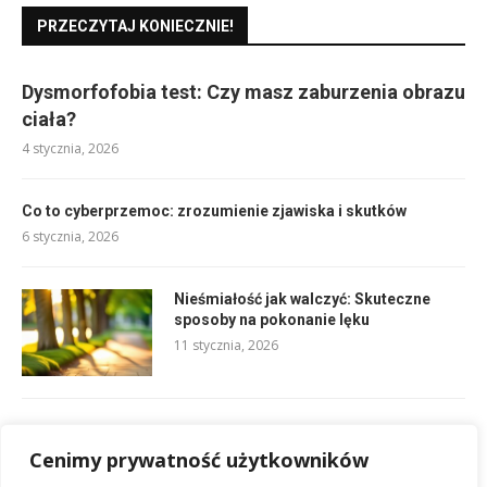
PRZECZYTAJ KONIECZNIE!
Dysmorfofobia test: Czy masz zaburzenia obrazu
ciała?
4 stycznia, 2026
Co to cyberprzemoc: zrozumienie zjawiska i skutków
6 stycznia, 2026
Nieśmiałość jak walczyć: Skuteczne
sposoby na pokonanie lęku
11 stycznia, 2026
Jak zapomnieć o kimś: Skuteczne sposoby na uwolnienie się
Cenimy prywatność użytkowników
5 stycznia, 2026