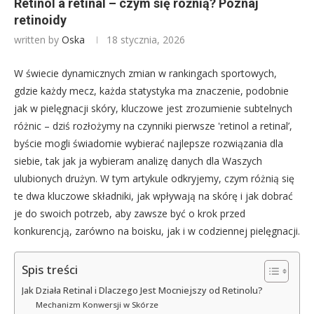
Retinol a retinal – czym się różnią? Poznaj
retinoidy
written by
Oska
18 stycznia, 2026
W świecie dynamicznych zmian w rankingach sportowych,
gdzie każdy mecz, każda statystyka ma znaczenie, podobnie
jak w pielęgnacji skóry, kluczowe jest zrozumienie subtelnych
różnic – dziś rozłożymy na czynniki pierwsze 'retinol a retinal’,
byście mogli świadomie wybierać najlepsze rozwiązania dla
siebie, tak jak ja wybieram analizę danych dla Waszych
ulubionych drużyn. W tym artykule odkryjemy, czym różnią się
te dwa kluczowe składniki, jak wpływają na skórę i jak dobrać
je do swoich potrzeb, aby zawsze być o krok przed
konkurencją, zarówno na boisku, jak i w codziennej pielęgnacji.
Spis treści
Jak Działa Retinal i Dlaczego Jest Mocniejszy od Retinolu?
Mechanizm Konwersji w Skórze