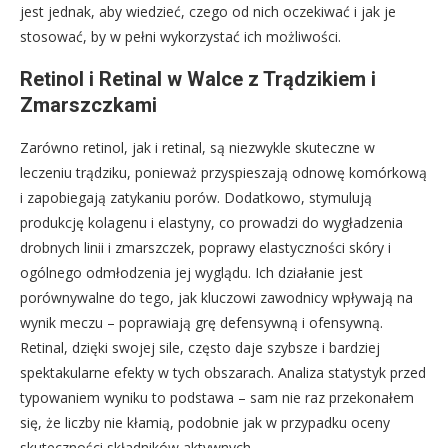
jest jednak, aby wiedzieć, czego od nich oczekiwać i jak je
stosować, by w pełni wykorzystać ich możliwości.
Retinol i Retinal w Walce z Trądzikiem i
Zmarszczkami
Zarówno retinol, jak i retinal, są niezwykle skuteczne w
leczeniu trądziku, ponieważ przyspieszają odnowę komórkową
i zapobiegają zatykaniu porów. Dodatkowo, stymulują
produkcję kolagenu i elastyny, co prowadzi do wygładzenia
drobnych linii i zmarszczek, poprawy elastyczności skóry i
ogólnego odmłodzenia jej wyglądu. Ich działanie jest
porównywalne do tego, jak kluczowi zawodnicy wpływają na
wynik meczu – poprawiają grę defensywną i ofensywną.
Retinal, dzięki swojej sile, często daje szybsze i bardziej
spektakularne efekty w tych obszarach. Analiza statystyk przed
typowaniem wyniku to podstawa – sam nie raz przekonałem
się, że liczby nie kłamią, podobnie jak w przypadku oceny
skuteczności składników aktywnych.