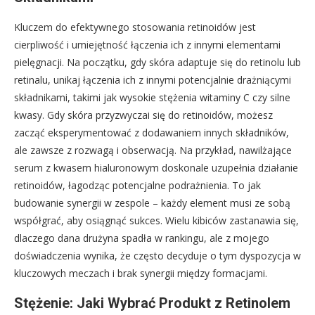
Kluczem do efektywnego stosowania retinoidów jest
cierpliwość i umiejętność łączenia ich z innymi elementami
pielęgnacji. Na początku, gdy skóra adaptuje się do retinolu lub
retinalu, unikaj łączenia ich z innymi potencjalnie drażniącymi
składnikami, takimi jak wysokie stężenia witaminy C czy silne
kwasy. Gdy skóra przyzwyczai się do retinoidów, możesz
zacząć eksperymentować z dodawaniem innych składników,
ale zawsze z rozwagą i obserwacją. Na przykład, nawilżające
serum z kwasem hialuronowym doskonale uzupełnia działanie
retinoidów, łagodząc potencjalne podrażnienia. To jak
budowanie synergii w zespole – każdy element musi ze sobą
współgrać, aby osiągnąć sukces. Wielu kibiców zastanawia się,
dlaczego dana drużyna spadła w rankingu, ale z mojego
doświadczenia wynika, że często decyduje o tym dyspozycja w
kluczowych meczach i brak synergii między formacjami.
Stężenie: Jaki Wybrać Produkt z Retinolem