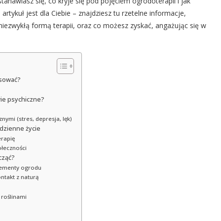
astanawiasz się, co kryje się pod pojęciem ogrodoterapii i jak
tykuł jest dla Ciebie – znajdziesz tu rzetelne informacje,
niezwykłą formą terapii, oraz co możesz zyskać, angażując się w
esować?
ie psychiczne?
ymi (stres, depresja, lęk)
odzienne życie
erapię
ołeczności
cząć?
elementy ogrodu
ntakt z naturą
 roślinami