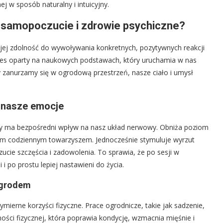
j w sposób naturalny i intuicyjny.
 samopoczucie i zdrowie psychiczne?
t jej zdolność do wywoływania konkretnych, pozytywnych reakcji
roces oparty na naukowych podstawach, który uruchamia w nas
 zanurzamy się w ogrodową przestrzeń, nasze ciało i umysł
y nasze emocje
tury ma bezpośredni wpływ na nasz układ nerwowy. Obniża poziom
szym codziennym towarzyszem. Jednocześnie stymuluje wyrzut
cie szczęścia i zadowolenia. To sprawia, że po sesji w
 i po prostu lepiej nastawieni do życia.
ogrodem
ierne korzyści fizyczne. Prace ogrodnicze, takie jak sadzenie,
ości fizycznej, która poprawia kondycję, wzmacnia mięśnie i