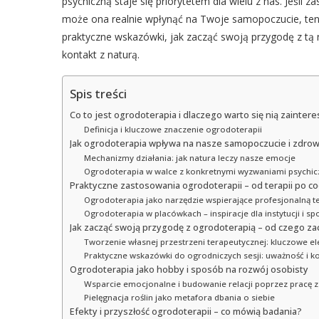
psychiczną staje się priorytetem dla wielu z nas. Jeśli z
może ona realnie wpłynąć na Twoje samopoczucie, ten ar
praktyczne wskazówki, jak zacząć swoją przygodę z tą 
kontakt z naturą.
Spis treści
Co to jest ogrodoterapia i dlaczego warto się nią zainter
Definicja i kluczowe znaczenie ogrodoterapii
Jak ogrodoterapia wpływa na nasze samopoczucie i zdrow
Mechanizmy działania: jak natura leczy nasze emocje
Ogrodoterapia w walce z konkretnymi wyzwaniami psychiczn
Praktyczne zastosowania ogrodoterapii – od terapii po c
Ogrodoterapia jako narzędzie wspierające profesjonalną t
Ogrodoterapia w placówkach – inspiracje dla instytucji i sp
Jak zacząć swoją przygodę z ogrodoterapią – od czego za
Tworzenie własnej przestrzeni terapeutycznej: kluczowe 
Praktyczne wskazówki do ogrodniczych sesji: uważność i ko
Ogrodoterapia jako hobby i sposób na rozwój osobisty
Wsparcie emocjonalne i budowanie relacji poprzez pracę z
Pielęgnacja roślin jako metafora dbania o siebie
Efekty i przyszłość ogrodoterapii – co mówią badania?