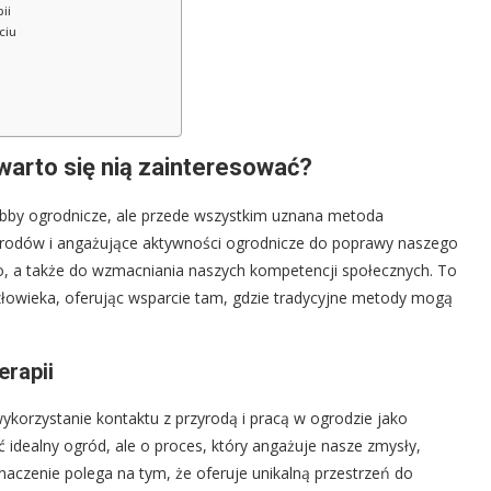
ii
ciu
 warto się nią zainteresować?
 hobby ogrodnicze, ale przede wszystkim uznana metoda
 ogrodów i angażujące aktywności ogrodnicze do poprawy naszego
o, a także do wzmacniania naszych kompetencji społecznych. To
człowieka, oferując wsparcie tam, gdzie tradycyjne metody mogą
erapii
ykorzystanie kontaktu z przyrodą i pracą w ogrodzie jako
ć idealny ogród, ale o proces, który angażuje nasze zmysły,
 znaczenie polega na tym, że oferuje unikalną przestrzeń do