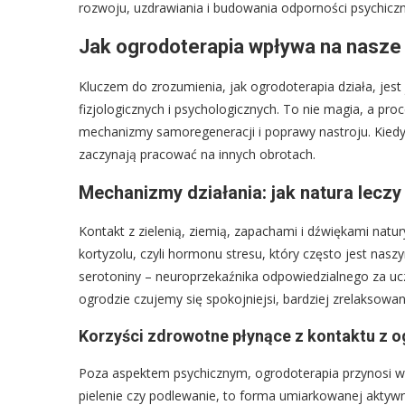
rozwoju, uzdrawiania i budowania odporności psychiczne
Jak ogrodoterapia wpływa na nasze
Kluczem do zrozumienia, jak ogrodoterapia działa, jes
fizjologicznych i psychologicznych. To nie magia, a p
mechanizmy samoregeneracji i poprawy nastroju. Kiedy
zaczynają pracować na innych obrotach.
Mechanizmy działania: jak natura lecz
Kontakt z zielenią, ziemią, zapachami i dźwiękami na
kortyzolu, czyli hormonu stresu, który często jest na
serotoniny – neuroprzekaźnika odpowiedzialnego za uczu
ogrodzie czujemy się spokojniejsi, bardziej zrelaksowani
Korzyści zdrowotne płynące z kontaktu z 
Poza aspektem psychicznym, ogrodoterapia przynosi wym
pielenie czy podlewanie, to forma umiarkowanej aktywn