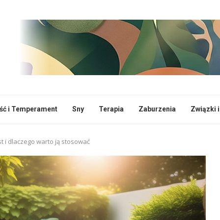
ć i Temperament
Sny
Terapia
Zaburzenia
Związki i
st i dlaczego warto ją stosować