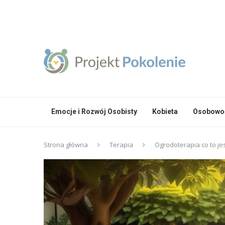
Emocje i Rozwój Osobisty
Kobieta
Osobowoś
Strona główna
Terapia
Ogrodoterapia co to je