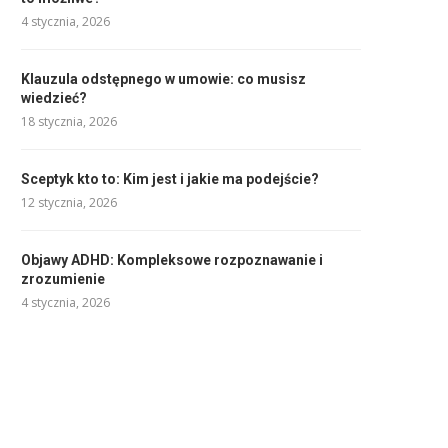
4 stycznia, 2026
Klauzula odstępnego w umowie: co musisz
wiedzieć?
18 stycznia, 2026
Sceptyk kto to: Kim jest i jakie ma podejście?
12 stycznia, 2026
Objawy ADHD: Kompleksowe rozpoznawanie i
zrozumienie
4 stycznia, 2026