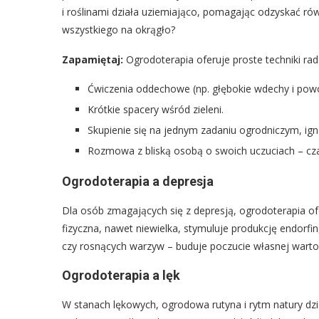
i roślinami działa uziemiająco, pomagając odzyskać r
wszystkiego na okrągło?
Zapamiętaj:
Ogrodoterapia oferuje proste techniki ra
Ćwiczenia oddechowe (np. głębokie wdechy i pow
Krótkie spacery wśród zieleni.
Skupienie się na jednym zadaniu ogrodniczym, igno
Rozmowa z bliską osobą o swoich uczuciach – cza
Ogrodoterapia a depresja
Dla osób zmagających się z depresją, ogrodoterapia of
fizyczna, nawet niewielka, stymuluje produkcję endorf
czy rosnących warzyw – buduje poczucie własnej wartośc
Ogrodoterapia a lęk
W stanach lękowych, ogrodowa rutyna i rytm natury dzia