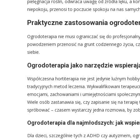
pielęgnacja roślin, odwraca uwagę od źródła lęku, a ko
niepokoju, przenosi to poczucie spokoju na nas samych
Praktyczne zastosowania ogrodoterap
Ogrodoterapia nie musi ograniczać się do profesjonalny
powodzeniem przenosić na grunt codziennego życia, czer
siebie.
Ogrodoterapia jako narzędzie wspieraj
Współczesna hortiterapia nie jest jedynie luźnym hobb
tradycyjnych metod leczenia. Wykwalifikowani terapeuci
emocjami, zachowaniami i umiejętnościami społecznymi 
Wiele osób zastanawia się, czy zapisanie się na terapi
spróbować – czasem wystarczy jedna rozmowa, by zobac
Ogrodoterapia dla najmłodszych: jak wspie
Dla dzieci, szczególnie tych z ADHD czy autyzmem, ogró