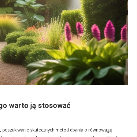
ego warto ją stosować
ów, poszukiwanie skutecznych metod dbania o równowagę