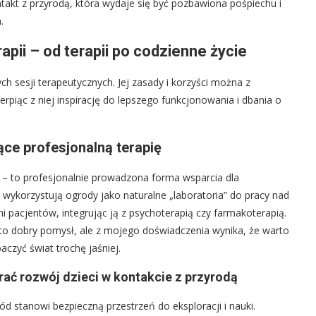
ntakt z przyrodą, która wydaje się być pozbawiona pośpiechu i
.
ii – od terapii po codzienne życie
ch sesji terapeutycznych. Jej zasady i korzyści można z
piąc z niej inspirację do lepszego funkcjonowania i dbania o
ące profesjonalną terapię
y – to profesjonalnie prowadzona forma wsparcia dla
 wykorzystują ogrody jako naturalne „laboratoria” do pracy nad
pacjentów, integrując ją z psychoterapią czy farmakoterapią.
ę to dobry pomysł, ale z mojego doświadczenia wynika, że warto
zyć świat trochę jaśniej.
rać rozwój dzieci w kontakcie z przyrodą
d stanowi bezpieczną przestrzeń do eksploracji i nauki.