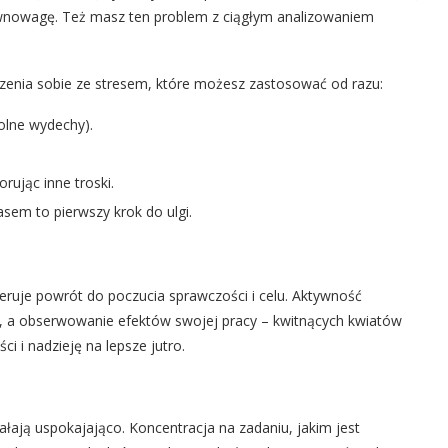
ównowagę. Też masz ten problem z ciągłym analizowaniem
dzenia sobie ze stresem, które możesz zastosować od razu:
olne wydechy).
rując inne troski.
sem to pierwszy krok do ulgi.
eruje powrót do poczucia sprawczości i celu. Aktywność
in, a obserwowanie efektów swojej pracy – kwitnących kwiatów
i i nadzieję na lepsze jutro.
łają uspokajająco. Koncentracja na zadaniu, jakim jest