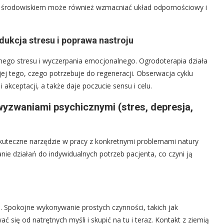
ym środowiskiem może również wzmacniać układ odpornościowy i
dukcja stresu i poprawa nastroju
ego stresu i wyczerpania emocjonalnego. Ogrodoterapia działa
 jej tego, czego potrzebuje do regeneracji. Obserwacja cyklu
 i akceptacji, a także daje poczucie sensu i celu.
yzwaniami psychicznymi (stres, depresja,
 skuteczne narzędzie w pracy z konkretnymi problemami natury
ie działań do indywidualnych potrzeb pacjenta, co czyni ją
m. Spokojne wykonywanie prostych czynności, takich jak
 się od natrętnych myśli i skupić na tu i teraz. Kontakt z ziemią